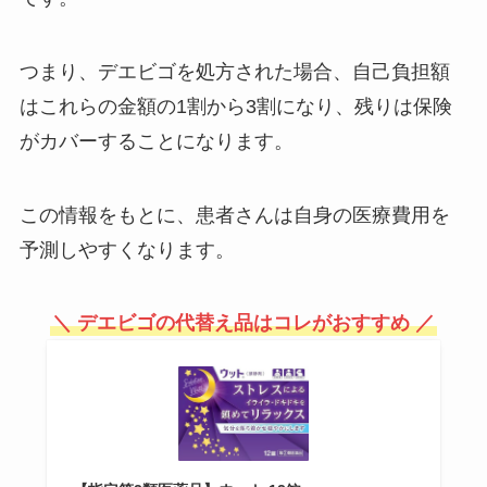
マリネスプロテインはドンキで買
える？販売先を調べてみました！
つまり、デエビゴを処方された場合、自己負担額
はこれらの金額の1割から3割になり、残りは保険
がカバーすることになります。
スシローのお食事券はどこで買え
る？プレゼントやお持ち帰りにも
この情報をもとに、患者さんは自身の医療費用を
使えるの？
予測しやすくなります。
鉛筆グリップは100均のセリアや
＼ デエビゴの代替え品はコレがおすすめ ／
ダイソーで買える？無印にもあ
る？