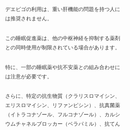
所！安いのはどこのお店？おすす
デエビゴの利用は、重い肝機能の問題を持つ人に
め商品は？
は推奨されません。
galaxy充電器の純正はどこで買え
この睡眠促進薬は、他の中枢神経を抑制する薬剤
る？充電器がついてない理由やお
との同時使用が制限されている場合があります。
すすめについて大調査！
特に、一部の睡眠薬や抗不安薬との組み合わせに
アタック抗菌exは販売終了？な
は注意が必要です。
ぜ？その理由と口コミについて大
調査
さらに、特定の抗生物質（クラリスロマイシン、
エリスロマイシン、リファンピシン）、抗真菌薬
ダイソーのショルダーバッグ300
（イトラコナゾール、フルコナゾール）、カルシ
円がすごい！無印良品に似てる
の？
ウムチャネルブロッカー（ベラパミル）、抗てん