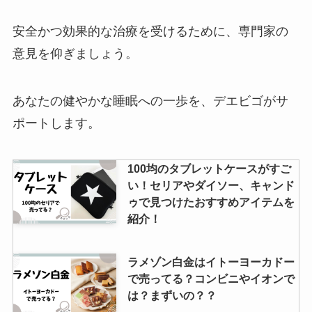
均で買える？何に使うの？
安全かつ効果的な治療を受けるために、専門家の
意見を仰ぎましょう。
チェキフィルムはどこで買える？
販売場所や価格、品薄の理由は？
あなたの健やかな睡眠への一歩を、デエビゴがサ
ポートします。
wsr-5400ax6販売終了の理由は？
100均のタブレットケースがすご
不具合や不安定が多いの？どこで
い！セリアやダイソー、キャンド
買える？
ゥで見つけたおすすめアイテムを
紹介！
ラメゾン白金はイトーヨーカドー
で売ってる？コンビニやイオンで
は？まずいの？？