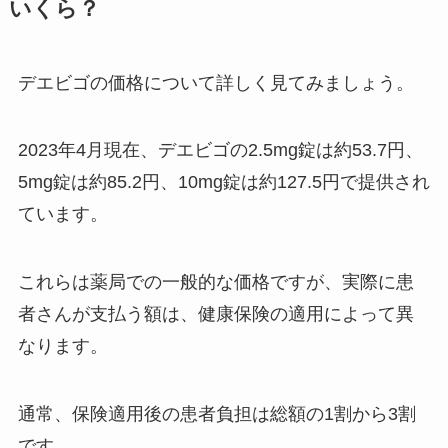
る？公式ショップはある？再販や
いくら？
偽物の見分け方について
デエビゴの価格について詳しく見てみましょう。
電気の紐は100均？どこに売って
る？購入できる場所を大調査！
2023年4月現在、デエビゴの2.5mg錠は約53.7円、
5mg錠は約85.2円、10mg錠は約127.5円で提供され
ています。
ポケットwifiはどこで買える？電
気屋やコンビニで購入できる？契
約なしで使えるの？
これらは薬局での一般的な価格ですが、実際に患
者さんが支払う額は、健康保険の適用によって異
なります。
コードを壁に固定する100均グッ
ズはある？おすすめアイテムは？
通常、保険適用後の患者負担は総額の1割から3割
です。