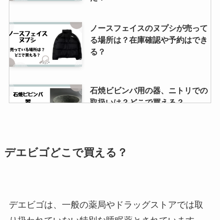
ロルカム販売中止の理由は？強さ
ノースフェイスのヌプシが売って
や副作用はある？ロキソニンとの
る場所は？在庫確認や予約はでき
違いは？
る？
ヘアモンスターはどこで買える？
石焼ビビンバ用の器、ニトリでの
マツキヨやドンキに売ってる？服
取扱いは？どこで買える？
につくの？色や使い方について
ジョーバ生産終了の理由は？効果
デエビゴどこで買える？
パナソニックのミニクリプトン電
は嘘？処分の方法など大調査！
球は生産終了？代替品はある？
LEDに変えるには？
デエビゴは、一般の薬局やドラッグストアでは取
アラミスト点鼻薬製造中止の理由
le sserafimのグッズはどこで売っ
は？長期使用で副作用はある？