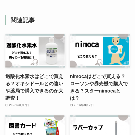
トーヨーカドーで買える？デメリ
ットや評判について調査しまし
た！
関連記事
ナイルの庭はドンキで売ってる？
偽物の見分け方は？似た香りの香
水はあるの？
シェーバーオイル100均に売って
過酸化水素水はどこで買え
nimocaはどこで買える？
る？代用でベビーオイルやオリー
る？オキシドールとの違い
ローソンや券売機で購入で
ブオイル使って大丈夫？
や薬局で購入できるのか大
きる？スターnimocaと
調査！
は？
2026年8月7日
2026年8月7日
ペパリッジファームはどこで売っ
てる？コストコやカルディで買え
る？