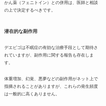
かん薬（フェニトイン）との併用は、医師と相談
の上で決定するべきです。
リゲインはどこで売ってる？もう
売ってないの？リゲイントリプル
フォースってなに？
潜在的な副作用
ガラス絵の具はダイソーに売って
デエビゴは不眠症の有効な治療手段として期待さ
ない？どこで買える？コストコで
は？
れていますが、副作用に関する報告も存在しま
す。
体重増加、幻覚、悪夢などの副作用がネット上で
指摘されることがありますが、これらの発生頻度
は一般的に高くありません。