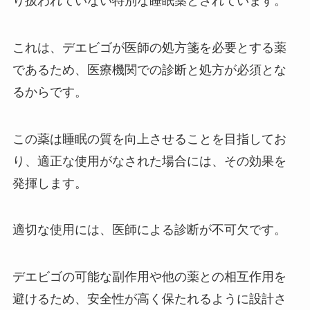
り扱われていない特別な睡眠薬とされています。
てる？ペンライトは公式ショップ
で買える？ウエハースはどこで売
ってるの？
これは、デエビゴが医師の処方箋を必要とする薬
クロエのハンドクリームはどこで
であるため、医療機関での診断と処方が必須とな
買える？ドンキや薬局で売って
スキナベーブのローションはどこ
るからです。
る？
で売ってる？買える場所はどこ？
この薬は睡眠の質を向上させることを目指してお
り、適正な使用がなされた場合には、その効果を
個人情報保護スタンプは100均で
発揮します。
売ってる？意味ないってほんと？
適切な使用には、医師による診断が不可欠です。
白内障の保護メガネはどこで売っ
デエビゴの可能な副作用や他の薬との相互作用を
てる？100均で買える？保険適用
されるの？術後に保護メガネは必
避けるため、安全性が高く保たれるように設計さ