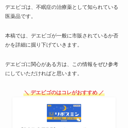
デエビゴは、不眠症の治療薬として知られている
医薬品です。
宅急便コンパクトはどこで買え
る？サイズや値段は？コンビニで
売ってる？
本稿では、デエビゴが一般に市販されているか否
かを詳細に掘り下げていきます。
キャットフードの保存容器は100
均で売ってる？袋ごとや真空でき
デエビゴに関心がある方は、この情報をぜひ参考
るものは？代用できるアイテムは
にしていただければと思います。
どれ？
＼ デエビゴのはコレがおすすめ ／
シートベルトキャンセラーは100
均で売ってる？カインズや楽天で
は？販売禁止なの？