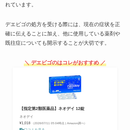
要か？
れています。
ダイソーでキャットタワーが500
デエビゴの処方を受ける際には、現在の症状を正
円で買える？！自作で安く作れる
の？100均アイテムでDIY！
確に伝えることに加え、他に使用している薬剤や
既往症についても開示することが大切です。
プロ業務用ハンドクリームはどこ
＼ デエビゴのはコレがおすすめ ／
で売ってる？マツキヨやココカラ
ファインで買える？
【指定第2類医薬品】ネオデイ 12錠
ネオデイ
¥1,018
（2026/07/11 05:04時点 | Amazon調べ）
口コミを見る