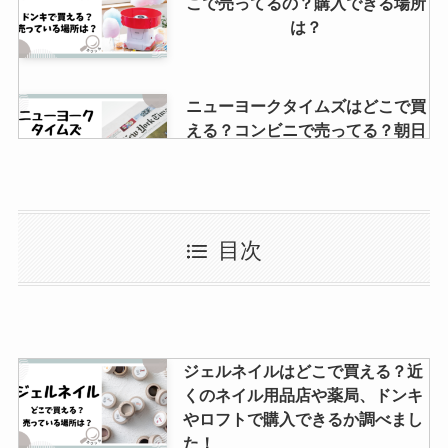
こで売ってるの？購入できる場所
は？
ニューヨークタイムズはどこで買
える？コンビニで売ってる？朝日
新聞から購読できる？？
プロ業務用ハンドクリームはどこ
目次
で売ってる？マツキヨやココカラ
ファインで買える？
ポスター用ダンボールはダイソー
ジェルネイルはどこで買える？近
で売ってる？郵便局やヤマトで
くのネイル用品店や薬局、ドンキ
は？
やロフトで購入できるか調べまし
た！