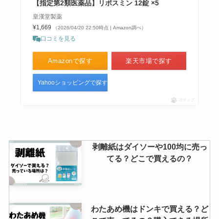
【指定第2類医薬品】リポスミン 12錠 ×5
アイムミミのシェーディングが売
ってる場所は？どこで買える？
皇漢堂製薬
¥1,669
（2026/04/20 22:50時点 | Amazon調べ）
口コミを見る
Amazonで探す
楽天市場で探す
犬のエリザベスカラーは100均で
売ってる？代わりになるものは手
Yahooショッピングで探す
作りできる？
ポチップ
heraのクッションファンデはどこ
で買える？ドンキに売ってる？取
剥離紙はダイソーや100均に売っ
扱店舗は日本にある？
てる？どこで買えるの？
味噌マドラーは無印や100均で買
える？購入場所・おすすめ品まと
わたあめ機はドンキで買える？ど
め