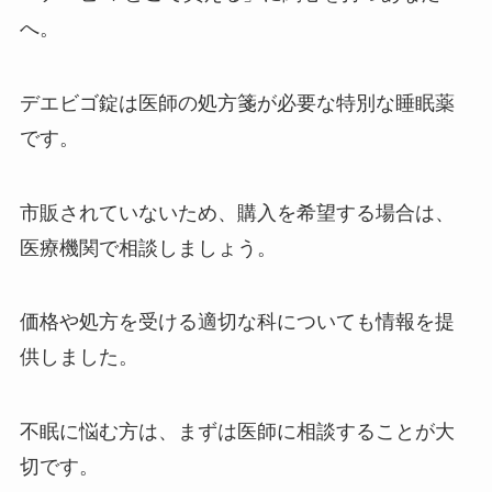
へ。
カセットテープはどこで買える？
コンビニや100均に売ってる？生
デエビゴ錠は医師の処方箋が必要な特別な睡眠薬
産終了したの？
です。
ミニレターはどこで買える？コン
市販されていないため、購入を希望する場合は、
ビニで売ってる？値段や厚みにつ
いて調査しました！
医療機関で相談しましょう。
価格や処方を受ける適切な科についても情報を提
win5はどこで買える？現金購入で
供しました。
きるの？スマホでの買い方や即パ
ットなどについて！
不眠に悩む方は、まずは医師に相談することが大
切です。
リールキーホルダーは無印や100