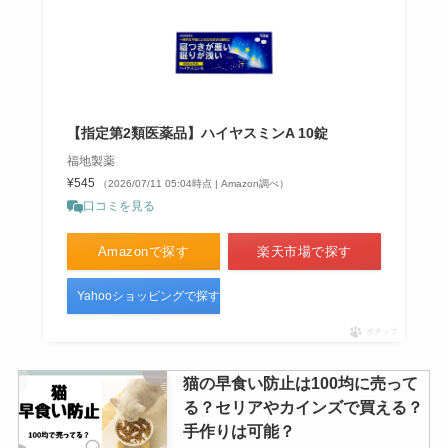
【指定第2類医薬品】ハイヤスミンA 10錠
福地製薬
¥545
（2026/07/11 05:04時点 | Amazon調べ）
口コミを見る
Amazonで探す
楽天市場で探す
Yahooショッピングで探す
ポチップ
猫の早食い防止は100均に売って
る？セリアやカインズで買える？
手作りは可能？