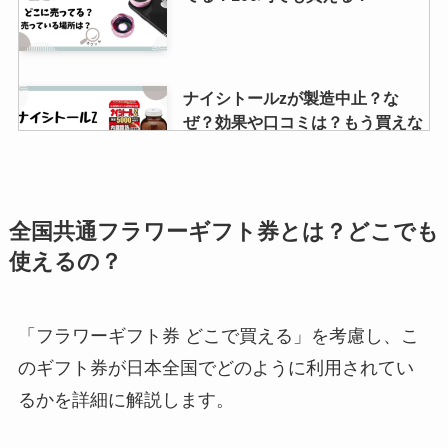
ナイシトールzが製造中止？な
ぜ？効果や口コミは？もう買えな
いの？
ジップトップはどこで売ってる？
全国共通フラワーギフト券とは？どこでも
購入できる場所は？口コミなど紹
使えるの？
介！
「フラワーギフト券 どこで買える」を考慮し、こ
耐熱ガラスのマグカップは100均
のギフト券が日本全国でどのように利用されてい
で売ってる？ニトリや無印では？
るかを詳細に解説します。
割れないものやレンジ使用可能な
ものは？