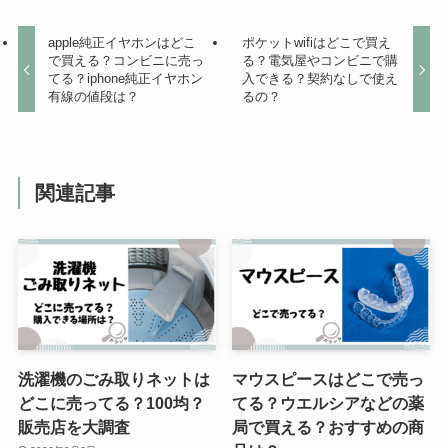
などの100均で売ってる？電動マ
ッサージ機も買える？
apple純正イヤホンはどこ
ポケットwifiはどこで買え
で買える？コンビニに売っ
る？電気屋やコンビニで購
てる？iphone純正イヤホン
入できる？契約なしで使え
有線の値段は？
るの？
ヘアモンスターはどこで買える？
マツキヨやドンキに売ってる？服
につくの？色や使い方について
関連記事
ジョーバ生産終了の理由は？効果
は嘘？処分の方法など大調査！
汁漏れしないタッパーは100均で
洗濯機のごみ取りネットは
マウスピースはどこで売っ
売ってる？小さいサイズはある
どこに売ってる？100均？
てる？ウエルシアなどの薬
の？ニトリやカインズでも買え
販売店を大調査
局で買える？おすすめの商
る？