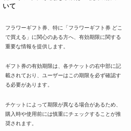
る？充電器がついてない理由やお
いて
すすめについて大調査！
フラワーギフト券、特に「フラワーギフト券 どこ
白手袋はどこで買える？売ってる
で買える」に関心のある方へ、有効期限に関する
場所は？？
重要な情報を提供します。
ギフト券の有効期限は、各チケットの右中部に記
マウスピースはドンキホーテで買
載されており、ユーザーはこの期限を必ず確認す
える？どこに売ってるの？
る必要があります。
チケットによって期限が異なる場合があるため、
イソジンはどこで買える？
Amazonやスーパーに売ってる？
購入時や使用前には慎重にチェックすることが推
値段や消毒にも使用できるのか？
奨されます。