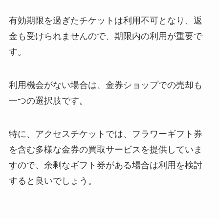
有効期限を過ぎたチケットは利用不可となり、返
heraのクッションファンデはどこ
で買える？ドンキに売ってる？取
金も受けられませんので、期限内の利用が重要で
扱店舗は日本にある？
す。
金継ぎセットはカインズで購入で
利用機会がない場合は、金券ショップでの売却も
きる？ホームセンターで売って
一つの選択肢です。
る？
特に、アクセスチケットでは、フラワーギフト券
ダイソーでキャットタワーが500
を含む多様な金券の買取サービスを提供していま
円で買える？！自作で安く作れる
すので、余剰なギフト券がある場合は利用を検討
の？100均アイテムでDIY！
すると良いでしょう。