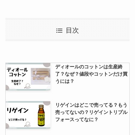
る？公式サイトや口コミについて
ヘアモンスターはどこで買える？
目次
マツキヨやドンキに売ってる？服
につくの？色や使い方について
発泡スチロール球はセリアに売っ
ディオールのコットンは生産終
てる？どこで買える？大きいサイ
了？なぜ？値段やコットンだけ買
ズはホームセンターで購入でき
うには？
る？
ベロアリボンが売ってる場所は？
リゲインはどこで売ってる？もう
100均で買える？結婚式のヘアア
売ってないの？リゲイントリプル
クセに！
フォースってなに？