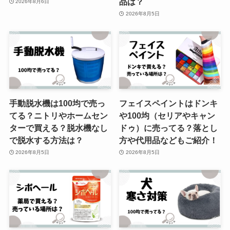
品は？
2026年8月6日
2026年8月5日
100均のタブレットケースがすご
い！セリアやダイソー、キャンド
ゥで見つけたおすすめアイテムを
紹介！
火を使わないお灸はどこに売って
手動脱水機は100均で売っ
フェイスペイントはドンキ
る？ドラッグストアで普通に買え
てる？ニトリやホームセン
や100均（セリアやキャン
る？
ターで買える？脱水機なし
ドゥ）に売ってる？落とし
で脱水する方法は？
方や代用品などもご紹介！
2026年8月5日
2026年8月5日