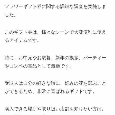
フラワーギフト券に関する詳細な調査を実施しま
した。
マウスピースはドンキホーテで買
える？どこに売ってるの？
このギフト券は、様々なシーンで大変便利に使え
るアイテムです。
燃料用アルコールは100均のセリ
アなどで売ってる？コメリやウエ
特に、お中元やお歳暮、新年の挨拶、パーティー
ルシアで買える？
やコンペの賞品として最適です。
犬のマナーポーチは100均で買え
受取人は自分の好きな時に、好みの花を選ぶこと
る？おすすめは？
ができるため、非常に喜ばれるギフトです。
購入できる場所や取り扱い店舗を知りたい方は、