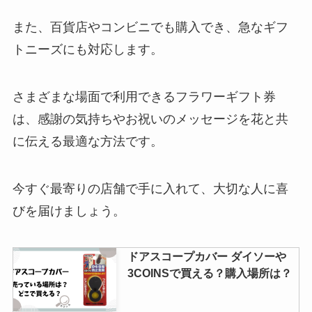
える？発売予定はあるの？デザイ
ンを変えたい人必見！
また、百貨店やコンビニでも購入でき、急なギフ
トニーズにも対応します。
染めqはどこに売ってる？ドンキ
さまざまな場面で利用できるフラワーギフト券
やホームセンターで手軽に買え
る？
は、感謝の気持ちやお祝いのメッセージを花と共
に伝える最適な方法です。
OS1はコンビニで買える？OS-1が
売ってる場所はどこ？
今すぐ最寄りの店舗で手に入れて、大切な人に喜
びを届けましょう。
ドアスコープカバー ダイソーや
ヘパリン類似物質外用泡状スプレ
3COINSで買える？購入場所は？
ーはどこで買える？美容にいい
の？口コミや顔への使い方につい
て