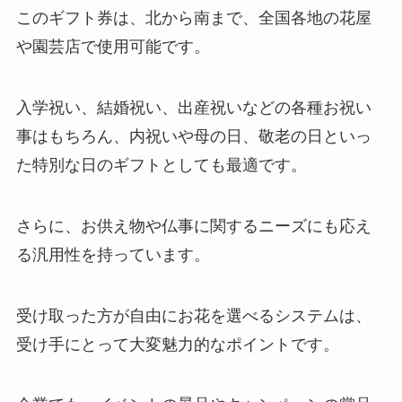
このギフト券は、北から南まで、全国各地の花屋
レンシスのカラコンはドンキで売
や園芸店で使用可能です。
ってる？薬局や通販で買える？
入学祝い、結婚祝い、出産祝いなどの各種お祝い
事はもちろん、内祝いや母の日、敬老の日といっ
袱紗はどこに売ってる？無印やロ
た特別な日のギフトとしても最適です。
フトで購入できる？しまむらやド
ンキでは？
さらに、お供え物や仏事に関するニーズにも応え
る汎用性を持っています。
ピドキサール販売中止？理由は？
効果や副作用について調べてみま
した！
受け取った方が自由にお花を選べるシステムは、
受け手にとって大変魅力的なポイントです。
イワタニジュニアバーナーは生産
終了なの？使い方やレビューは？