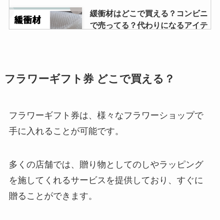
イヌリンはどこで売ってる？マツ
緩衝材はどこで買える？コンビニ
キヨやウエルシアなどのドラッグ
で売ってる？代わりになるアイテ
ストアで買える？
ムや無料で手に入れる方法など調
べました！
皇室カレンダーはどこで買える？
フラワーギフト券 どこで買える？
黒糖ドーナツ棒 売ってる場所 ど
書店で購入できるの？ひどいやお
こで買えるの？コストコやコンビ
かしいって口コミはなぜ？
ニなど、購入先紹介！
フラワーギフト券は、様々なフラワーショップで
手に入れることが可能です。
トヨタの新古車はどこで買える？
リアップリジェンヌは販売終了？
販売店のおすすめは？買ってはい
なぜ？その理由と効果について
けない？メリットデメリットにつ
多くの店舗では、贈り物としてのしやラッピング
いて
を施してくれるサービスを提供しており、すぐに
贈ることができます。
スキナベーブのローションはどこ
トランサミンが製造中止？理由
で売ってる？買える場所はどこ？
は？品薄なのはなぜ？供給再開す