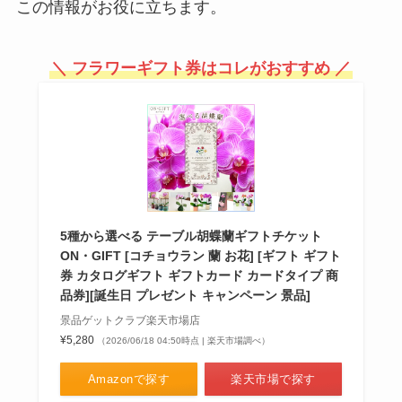
進物用線香はどこで売ってる？デ
この情報がお役に立ちます。
パートで買える？贈答時のマナー
は？
＼ フラワーギフト券はコレがおすすめ ／
cancamの特別版はどこで買え
る？コンビニに売ってる？本屋で
予約できる？
猫の早食い防止は100均に売って
5種から選べる テーブル胡蝶蘭ギフトチケット
る？セリアやカインズで買える？
ON・GIFT [コチョウラン 蘭 お花] [ギフト ギフト
手作りは可能？
券 カタログギフト ギフトカード カードタイプ 商
品券][誕生日 プレゼント キャンペーン 景品]
景品ゲットクラブ楽天市場店
¥5,280
図書カードはどこで買える？使え
（2026/06/18 04:50時点 | 楽天市場調べ）
る店や買えるものなど調べてみま
Amazonで探す
楽天市場で探す
した！