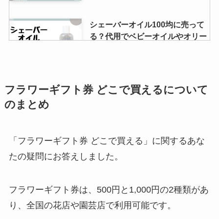
シェーバーオイル100均に売って
る？代用でベビーオイルやオリー
ブオイル使って大丈夫？
図書券はどこで買える？図書カー
フラワーギフト券 どこで買えるについて
ドの購入はイオンやコンビニでで
のまとめ
きる？
「フラワーギフト券 どこで買える」に関するあな
ジェルネイルはどこで買える？近
たの疑問にお答えしました。
くのネイル用品店や薬局、ドンキ
やロフトで購入できるか調べまし
た！
フラワーギフト券は、500円と1,000円の2種類があ
り、全国の花店や園芸店で利用可能です。
icocaの限定デザインはどこで買