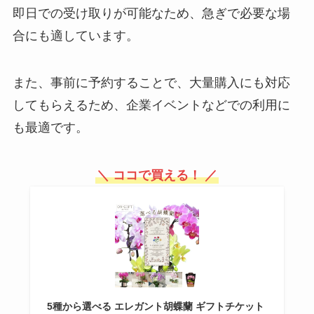
る？
即日での受け取りが可能なため、急ぎで必要な場
合にも適しています。
イワタニジュニアバーナーは生産
また、事前に予約することで、大量購入にも対応
終了なの？使い方やレビューは？
コメリで売ってないの？
してもらえるため、企業イベントなどでの利用に
も最適です。
ウタマロクリーナーはどこで買え
る？絶対に見つけたい方必見！
＼ ココで買える！ ／
水引はどこで買える？100均のダ
イソーやキャンドゥに売ってる？
ユザワヤで購入できる？
5種から選べる エレガント胡蝶蘭 ギフトチケット