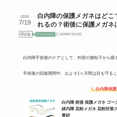
白内障の保護メガネはどこで
2026
7/19
れるの？術後に保護メガネ
広告
2026年7月19日
ファッション
白内障手術後のケアとして、外部の微粒子から眼
手術後の回復期間中、およそ1ヶ月間は目を守る
＼ 白内障保
白内障 術後 保護メガネ ゴー
緑内障 花粉メガネ 花粉対策グ
黄砂