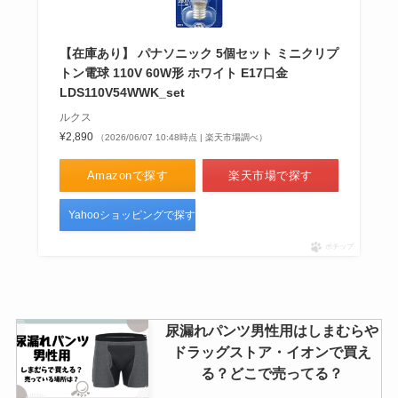
前髪グルーが売ってる場所は？ど
こで買える？取扱店を調査しまし
た！
【在庫あり】 パナソニック 5個セット ミニクリプ
トン電球 110V 60W形 ホワイト E17口金
LDS110V54WWK_set
猫の術後服は100均で買える？ど
ルクス
こに売ってる？購入先と作り方紹
¥2,890
（2026/06/07 10:48時点 | 楽天市場調べ）
介
Amazonで探す
楽天市場で探す
Yahooショッピングで探す
「ぼっちざろっく ウエハース 売
ってる場所」を徹底解説！どこで
ポチップ
買える？
尿漏れパンツ男性用はしまむらや
ペパリッジファームはどこで売っ
ドラッグストア・イオンで買え
てる？コストコやカルディで買え
る？どこで売ってる？
る？