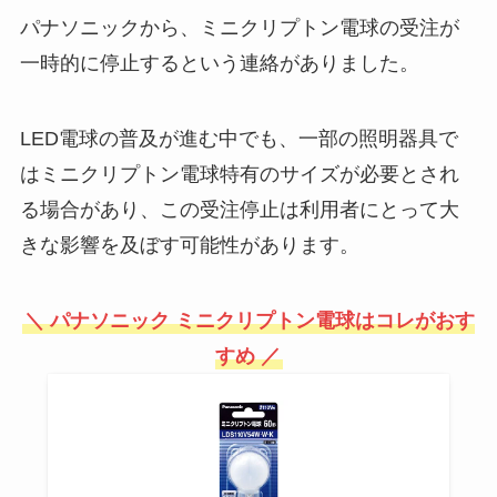
パナソニックから、ミニクリプトン電球の受注が
一時的に停止するという連絡がありました。
スッパスギールは販売終了？もう
買えないの？どこに売ってる？
LED電球の普及が進む中でも、一部の照明器具で
はミニクリプトン電球特有のサイズが必要とされ
る場合があり、この受注停止は利用者にとって大
お玉置きは100均のダイソーやセ
リアで売ってるの？無印良品で
きな影響を及ぼす可能性があります。
は？
＼ パナソニック ミニクリプトン電球はコレがおす
すめ ／
色紙どこに売ってる？コンビニや
ドンキホーテで買える？可愛い色
紙はダイソーや100均にある？