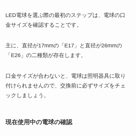
nimocaとは？
LED電球を選ぶ際の最初のステップは、電球の口
金サイズを確認することです。
毛玉取りはどこに売ってる？ドラ
ッグストアやニトリで買える？お
すすめの商品は？
主に、直径が17mmの「E17」と直径が26mmの
「E26」の二種類が存在します。
gq japanはどこで売ってる？コン
ビニやTSUTAYAで買える？予約
口金サイズが合わないと、電球は照明器具に取り
はできる？
付けられませんので、交換前に必ずサイズをチェ
ックしましょう。
色紙どこに売ってる？コンビニや
ドンキホーテで買える？可愛い色
紙はダイソーや100均にある？
現在使用中の電球の確認