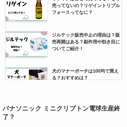
ない？どこで買える？コストコで
売ってないの？リゲイントリプル
は？
フォースってなに？
宅急便の箱はどこで買える？段ボ
ジルテック販売中止の理由は？販
ールの購入はコンビニや100均、
売再開はある？副作用や効き目に
ホームセンターでできる？
ついてご紹介！
介護用エプロンはどこで売って
犬のマナーポーチは100均で買え
る？100均やドラッグストアにあ
る？おすすめは？
る？
聴診器はどこで買える？ウエルシ
パナソニックのミニクリプトン電
パナソニック ミニクリプトン電球生産終
アやドラッグストアで売ってる？
球は生産終了？代替品はある？
了？
リットマンの販売店はどこ？
LEDに変えるには？