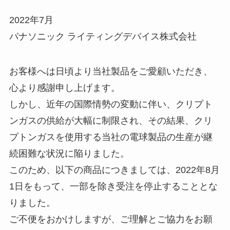
2022年7月
リッチルはどこで買える？ドンキ
ミナペルホネン生地はどこで買え
に売ってる？コスパや体に悪いっ
パナソニック ライティングデバイス株式会社
る？ユザワヤや日暮里に売って
てほんと？
る？はぎれや安いお店はどこ？
お客様へは日頃より当社製品をご愛顧いただき、
心より感謝申し上げます。
apple純正イヤホンはどこで買え
グッチエンヴィの廃盤の理由は？
る？コンビニに売ってる？iphone
しかし、近年の国際情勢の変動に伴い、クリプト
似た香りの香水はある？新品を手
純正イヤホン有線の値段は？
に入れるには？
ンガスの供給が大幅に制限され、その結果、クリ
プトンガスを使用する当社の電球製品の生産が継
続困難な状況に陥りました。
進物用線香はどこで売ってる？デ
このため、以下の商品につきましては、2022年8月
パートで買える？贈答時のマナー
は？
1日をもって、一部を除き受注を停止することとな
りました。
ご不便をおかけしますが、ご理解とご協力をお願
コープマスクはどこで売ってる？