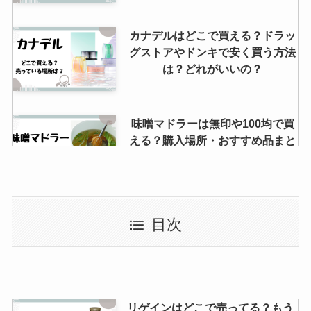
カナデルはどこで買える？ドラッ
グストアやドンキで安く買う方法
は？どれがいいの？
味噌マドラーは無印や100均で買
える？購入場所・おすすめ品まと
め
フィンガースーツはどこで売って
目次
る？amazonや楽天で購入でき
る？口コミは？
ガラス絵の具はダイソーに売って
リゲインはどこで売ってる？もう