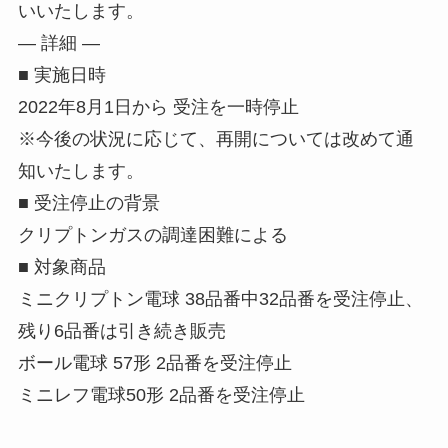
いいたします。
値段や使い切りマスクの口コミに
ついて調査しました！
― 詳細 ―
■ 実施日時
2022年8月1日から 受注を一時停止
icocaの限定デザインはどこで買
※今後の状況に応じて、再開については改めて通
える？発売予定はあるの？デザイ
ンを変えたい人必見！
知いたします。
■ 受注停止の背景
クリプトンガスの調達困難による
ラバーカップはどこで売ってる？
■ 対象商品
ドラッグストアや100均で購入で
きる？値段はどのくらい？
ミニクリプトン電球 38品番中32品番を受注停止、
残り6品番は引き続き販売
ボール電球 57形 2品番を受注停止
ミニレフ電球50形 2品番を受注停止