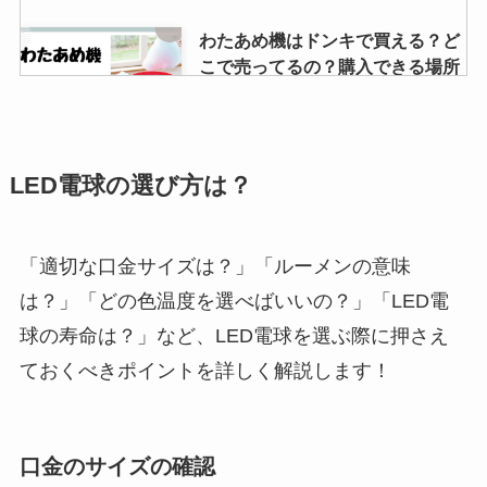
わたあめ機はドンキで買える？ど
こで売ってるの？購入できる場所
は？
ファインフィットは販売終了？な
LED電球の選び方は？
ぜ？プリマヴィスタとの違いや口
コミは？
「適切な口金サイズは？」「ルーメンの意味
は？」「どの色温度を選べばいいの？」「LED電
キールズのバタースティックは廃
球の寿命は？」など、LED電球を選ぶ際に押さえ
盤？なぜ？理由と似てる商品はあ
る？
ておくべきポイントを詳しく解説します！
nimocaはどこで買える？ローソ
口金のサイズの確認
ンや券売機で購入できる？スター