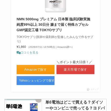
NMN 5000mg プレミアム 日本製 臨床試験実施
純度99%以上 30日分 腸まで届く特殊カプセル
GMP認定工場 TOKYOサプリ
TOKYOサプリ(医師や薬剤師が監修したみんなで作るサプ
リ)
¥1,860
（2026/07/11 13:50時点 | Amazon調べ）
口コミを見る
＼ポイント最大11倍！／
Amazonで探す
楽天市場で探す
Yahooショッピングで探す
ポチップ
単6電池はどこで買える？ダイソ
ーやコンビニで売ってる？ヨドバ