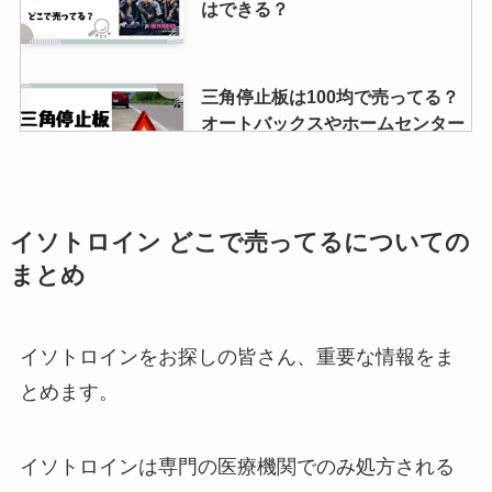
はできる？
三角停止板は100均で売ってる？
オートバックスやホームセンター
で買える？自作しても大丈夫？
ガラス絵の具はダイソーに売って
イソトロイン どこで売ってるについての
ない？どこで買える？コストコで
まとめ
は？
イソトロインをお探しの皆さん、重要な情報をま
ナイロン補修シートはセリアで売
とめます。
ってる？ホームセンターで買え
る？
イソトロインは専門の医療機関でのみ処方される