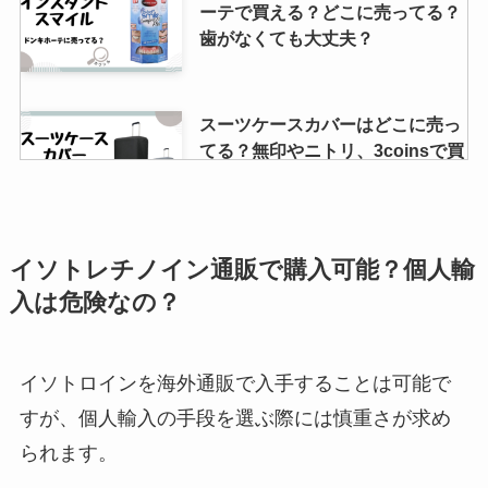
ーテで買える？どこに売ってる？
歯がなくても大丈夫？
スーツケースカバーはどこに売っ
てる？無印やニトリ、3coinsで買
える？代用品はあるの？
大きい段ボールはどこで買える？
イソトレチノイン通販で購入可能？個人輸
ホームセンターやクロネコヤマ
入は危険なの？
ト、郵便局で購入できる？
イソトロインを海外通販で入手することは可能で
サジーはどこで売ってる？業務ス
すが、個人輸入の手段を選ぶ際には慎重さが求め
ーパーやカルディで買える？効果
られます。
はあるの？