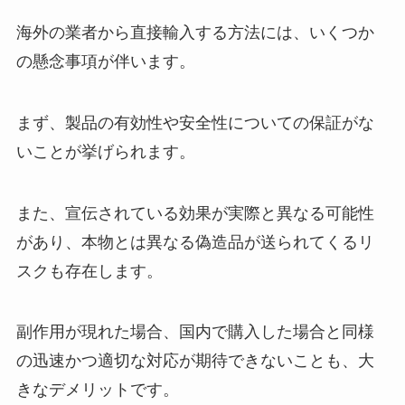
海外の業者から直接輸入する方法には、いくつか
oppシートはダイソーやセリアな
の懸念事項が伴います。
どの100均に売ってる？食品用は
どこの売り場にある？
まず、製品の有効性や安全性についての保証がな
いことが挙げられます。
会計ソフトはどこで売ってる？個
人事業主におすすめはどれ？ラン
キングは？
また、宣伝されている効果が実際と異なる可能性
があり、本物とは異なる偽造品が送られてくるリ
スクも存在します。
ズボンの紐はどこで売ってる？
100均で買える？購入先はこち
ら！
副作用が現れた場合、国内で購入した場合と同様
の迅速かつ適切な対応が期待できないことも、大
シボヘールは薬局で売ってる？ど
きなデメリットです。