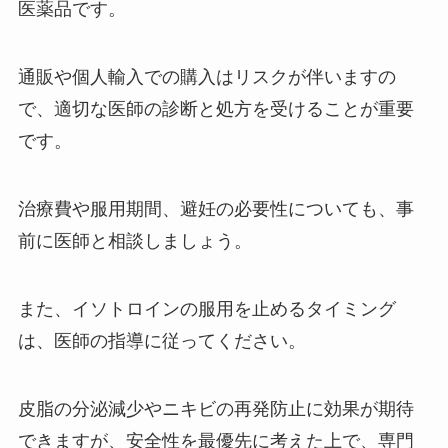
医薬品です。
veloはどこで買える？販売店やコ
ンビニで売ってるのか？危険性や
飲み込んだ時の対処法について大
通販や個人輸入での購入はリスクが伴いますの
調査！
で、適切な医師の診断と処方を受けることが重要
です。
訂正印が売ってる場所は？100均
やドンキで買える？取扱店を大調
査
治療費や服用期間、避妊の必要性についても、事
前に医師と相談しましょう。
窓の断熱ボードはホームセンター
や100均で売ってる？ホームセン
また、イソトロインの服用を止めるタイミング
ターで買える断熱材は何がある？
は、医師の指導に従ってください。
皮脂の分泌減少やニキビの再発防止に効果が期待
肝ファインはどこで売ってる？コ
ンビニで買える？レビューや効果
できますが、安全性を最優先に考えた上で、専門