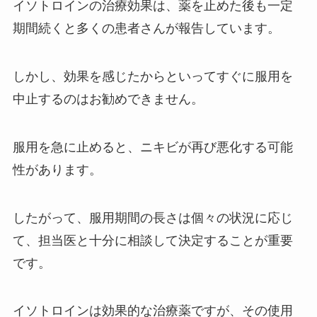
イソトロインの治療効果は、薬を止めた後も一定
パーラメントのクリスタルブラス
期間続くと多くの患者さんが報告しています。
トが生産終了？代わりになるタバ
コは？売ってる場所は？
しかし、効果を感じたからといってすぐに服用を
中止するのはお勧めできません。
ケーキフィルムは100均で買え
る？どこに売ってる？入手方法ま
とめ
服用を急に止めると、ニキビが再び悪化する可能
性があります。
ロルカム販売中止の理由は？強さ
や副作用はある？ロキソニンとの
したがって、服用期間の長さは個々の状況に応じ
違いは？
て、担当医と十分に相談して決定することが重要
です。
三角ドライバーはダイソーなどの
100均で売ってる？三角ネジの外
イソトロインは効果的な治療薬ですが、その使用