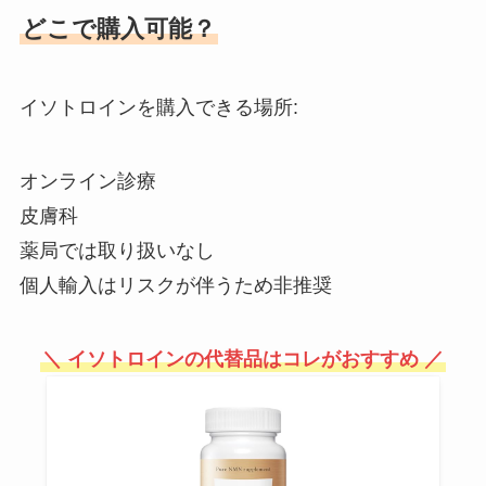
は嘘？処分の方法など大調査！
どこで購入可能？
イソトロインを購入できる場所:
電気温水器は生産終了？壊れたら
どうしたらいい？もう買えない
の？
オンライン診療
皮膚科
薬局では取り扱いなし
プリペイドsimはどこで買える？
コンビニやドンキで売ってる？ビ
個人輸入はリスクが伴うため非推奨
ックカメラやヤマダ電機の店頭で
は？
＼ イソトロインの代替品はコレがおすすめ ／