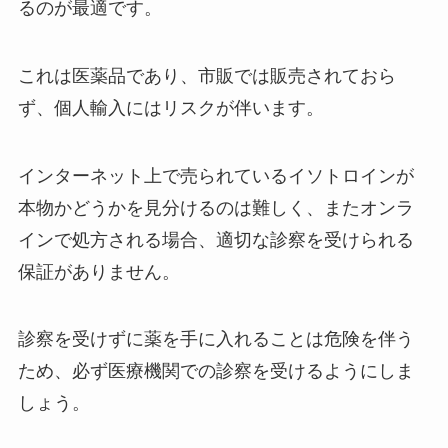
るのが最適です。
リゲインは販売終了？なぜ？その
デエビゴはどこで買える？値段は
理由や効果・副作用について大調
３割負担の保健適用の場合いく
査！
これは医薬品であり、市販では販売されておら
ら？
ず、個人輸入にはリスクが伴います。
ダルバはどこで売ってる？ロフト
週刊少年チャンピオンはどこで買
で買える？日本公式のショップは
インターネット上で売られているイソトロインが
える？セブンやローソンに売って
あるの？
る？コンビニ限定や通販で紙版を
本物かどうかを見分けるのは難しく、またオンラ
購入するには？
インで処方される場合、適切な診察を受けられる
保証がありません。
veloはどこで買える？販売店やコ
ンビニで売ってるのか？危険性や
診察を受けずに薬を手に入れることは危険を伴う
飲み込んだ時の対処法について大
調査！
ため、必ず医療機関での診察を受けるようにしま
しょう。
ジョーバ生産終了の理由は？効果