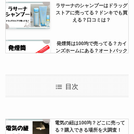
ラサーナのシャンプーはドラッグ
ストアに売ってる？ドンキでも買
える？口コミは？
発煙筒は100均で売ってる？カイ
ンズホームにある？オートバック
スで買える？
ダイソーでキャットタワーが500
目次
円で買える？！自作で安く作れる
の？100均アイテムでDIY！
個人情報保護スタンプは100均で
電気の紐は100均？どこに売って
売ってる？意味ないってほんと？
る？購入できる場所を大調査！