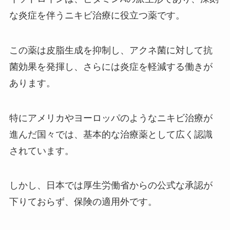
な炎症を伴うニキビ治療に役立つ薬です。
ディオールのコットンは生産終
了？なぜ？値段やコットンだけ買
うには？
この薬は皮脂生成を抑制し、アクネ菌に対して抗
菌効果を発揮し、さらには炎症を軽減する働きが
あります。
miumiuの香水はどこで買える？
店舗一覧や人気順など大調査しま
した！
特にアメリカやヨーロッパのようなニキビ治療が
進んだ国々では、基本的な治療薬として広く認識
されています。
ミュージックキーホルダーどこに
売ってる？タワレコで買える？設
定方法は？
しかし、日本では厚生労働省からの公式な承認が
下りておらず、保険の適用外です。
チョコレートフォンデュの機械は
ドンキで買える？自宅で楽しみた