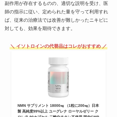
副作用が存在するものの、適切な説明を受け、医
い！
師の指示に従い、定められた量を守って利用すれ
ば、従来の治療法では改善が難しかったニキビに
ココヤシファイバーはダイソーや
対しても、効果を期待できます。
ホームセンターで売ってる？
＼ イソトロインの代替品はコレがおすすめ ／
インド刺繍リボンはどこで売って
る？お得に買える方法や販売店を
紹介
たまご化粧水は製造中止？理由
は？売ってないの？値段や口コミ
をご紹介！
NMN サプリメント 18000㎎ （1粒に200㎎）日本
製 高純度99%以上 ユーグレナ ローヤルゼリー ク