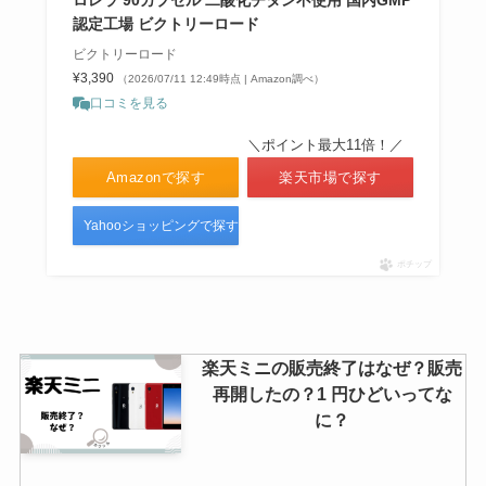
ロレラ 90カプセル 二酸化チタン不使用 国内GMP
認定工場 ビクトリーロード
ビクトリーロード
¥3,390
（2026/07/11 12:49時点 | Amazon調べ）
口コミを見る
＼ポイント最大11倍！／
Amazonで探す
楽天市場で探す
Yahooショッピングで探す
ポチップ
楽天ミニの販売終了はなぜ？販売
再開したの？1 円ひどいってな
に？