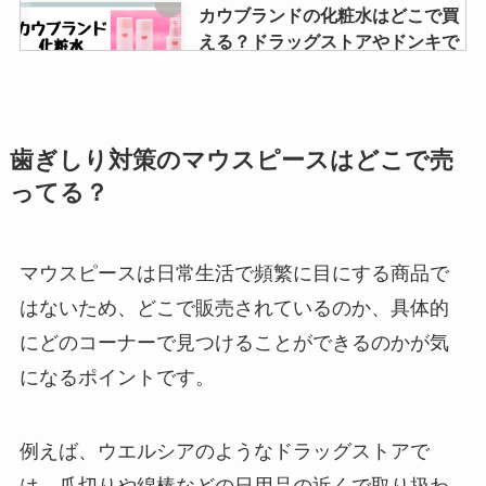
カウブランドの化粧水はどこで買
える？ドラッグストアやドンキで
は？
スマホ用望遠レンズはどこに売っ
歯ぎしり対策のマウスピースはどこで売
てる？100均でも買える？
ってる？
マウスピースは日常生活で頻繁に目にする商品で
サイコロキャラメル 売ってる場所
はないため、どこで販売されているのか、具体的
の販売情報！どこで購入できる？
にどのコーナーで見つけることができるのかが気
になるポイントです。
アルファブルエナジーショットは
例えば、ウエルシアのようなドラッグストアで
どこで売ってる？効果はあるの？
口コミは？