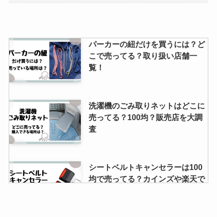
に？
お玉置きは100均のダイソーやセ
パーカーの紐だけを買うには？ど
リアで売ってるの？無印良品で
こで売ってる？取り扱い店舗一
は？
覧！
ピュアナチュラルシャンプーが生
洗濯機のごみ取りネットはどこに
産終了の理由とは？
売ってる？100均？販売店を大調
査
正座椅子はしまむらで売ってる？
シートベルトキャンセラーは100
正座椅子の取扱店をご紹介！
均で売ってる？カインズや楽天で
は？販売禁止なの？