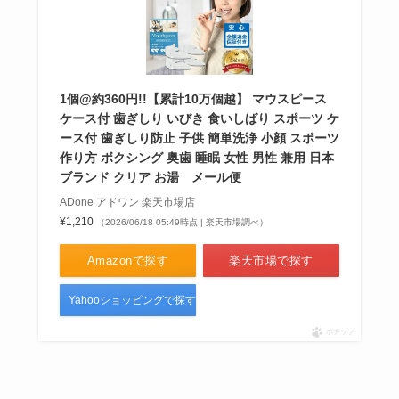
1個@約360円!!【累計10万個越】 マウスピース
ケース付 歯ぎしり いびき 食いしばり スポーツ ケ
ース付 歯ぎしり防止 子供 簡単洗浄 小顔 スポーツ
作り方 ボクシング 奥歯 睡眠 女性 男性 兼用 日本
ブランド クリア お湯 メール便
ADone アドワン 楽天市場店
¥1,210
（2026/06/18 05:49時点 | 楽天市場調べ）
Amazonで探す
楽天市場で探す
Yahooショッピングで探す
ポチップ