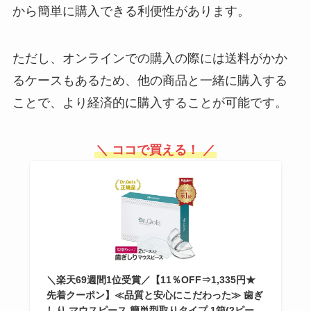
から簡単に購入できる利便性があります。
ただし、オンラインでの購入の際には送料がかか
日本代表ユニフォームはどこで買
える？名前入れは出来るの？グッ
るケースもあるため、他の商品と一緒に購入する
ズは当日試合会場で売ってる？
ことで、より経済的に購入することが可能です。
資生堂のシンクロスキンが販売終
＼ ココで買える！ ／
了？なぜ？もう買えないの？
cancamの特別版はどこで買え
る？コンビニに売ってる？本屋で
予約できる？
＼楽天69週間1位受賞／【11％OFF⇒1,335円★
先着クーポン】≪品質と安心にこだわった≫ 歯ぎ
しり マウスピース 簡単型取りタイプ 1箱(2ピー