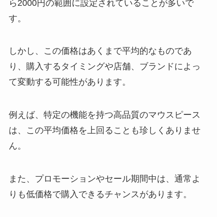
ら2000円の範囲に設定されていることが多いで
す。
アメリカンスピリットは販売終
了？なぜ？手巻きたばこの値段や
通販で購入できるのか？調べてみ
しかし、この価格はあくまで平均的なものであ
ました！
り、購入するタイミングや店舗、ブランドによっ
て変動する可能性があります。
ラサーナのシャンプーはドラッグ
ストアに売ってる？ドンキでも買
例えば、特定の機能を持つ高品質のマウスピース
える？口コミは？
は、この平均価格を上回ることも珍しくありませ
ん。
発煙筒は100均で売ってる？カイ
ンズホームにある？オートバック
スで買える？
また、プロモーションやセール期間中は、通常よ
りも低価格で購入できるチャンスがあります。
マイザー軟膏はどこで売ってる？