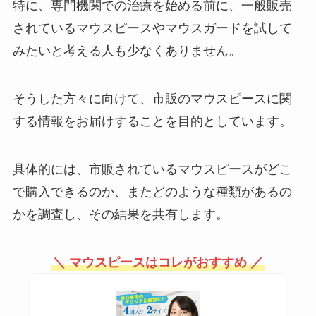
プラスリストアはどこで買える？
特に、専門機関での治療を始める前に、一般販売
ドラッグストアには？購入先まと
されているマウスピースやマウスガードを試して
め！
みたいと考える人も少なくありません。
段ボール板はホームセンターで買
そうした方々に向けて、市販のマウスピースに関
える？大きいサイズはどこに売っ
する情報をお届けすることを目的としています。
てる？
具体的には、市販されているマウスピースがどこ
シャチハタのネーム9はどこで買
で購入できるのか、またどのような種類があるの
える？100均に売ってる？インク
補充はできるの？
かを調査し、その結果を共有します。
＼ マウスピースはコレがおすすめ ／
パナソニックのミニクリプトン電
球は生産終了？代替品はある？
LEDに変えるには？