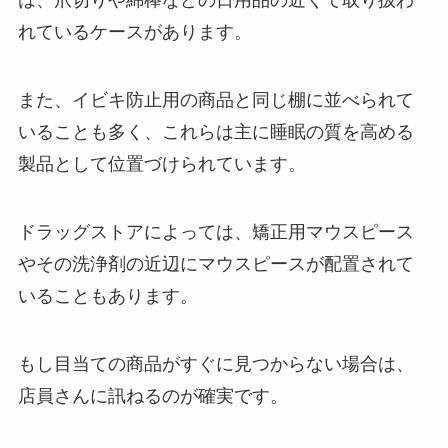
は、爪切りや綿棒などの日用品の近くで取り扱わ
れているケースがあります。
シートベルトキャンセラーは100
均で売ってる？カインズや楽天で
また、イビキ防止用の商品と同じ棚に並べられて
は？販売禁止なの？
いることも多く、これらは主に睡眠の質を高める
製品として位置づけられています。
スマートレターはどこで買える？
ファミマやセブンイレブンで取り
ドラッグストアによっては、矯正用マウスピース
扱いされてる？サイズや料金につ
やその洗浄剤の近辺にマウスピースが配置されて
いて
いることもあります。
白バラコーヒー 売ってる場所：関
東から関西まで、店舗とネットで
もし目当ての商品がすぐに見つからない場合は、
の購入方法
店員さんに訊ねるのが確実です。