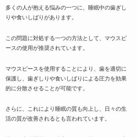
多くの人が抱える悩みの一つに、睡眠中の歯ぎし
りや食いしばりがあります。
チョコレートフォンデュの機械は
ドンキで買える？自宅で楽しみた
い！
この問題に対処する一つの方法として、マウスピ
ースの使用が推奨されています。
シボヘールは薬局で売ってる？ど
こで買えるの？その効果は？
マウスピースを使用することにより、歯を適切に
保護し、歯ぎしりや食いしばりによる圧力を効果
的に分散させることが可能です。
水まる餅 売ってる場所 どこで見
つけられる？専門店のみの限定販
さらに、これにより睡眠の質も向上し、日々の生
売？
活の質が改善されるとも言われています。