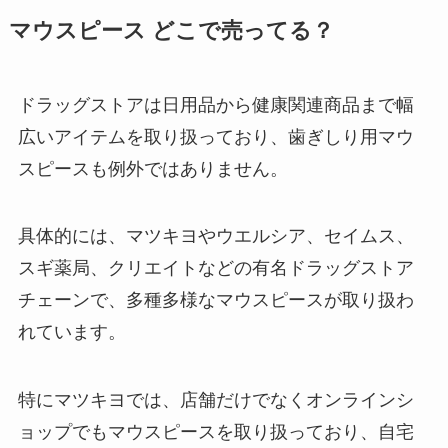
ファボワール製造中止の理由は？
松山油脂の化粧水はどこで売って
マウスピース どこで売ってる？
低用量ピルとは？効果や副作用ま
る？ドラッグストアや通販で買え
とめ
る？
ドラッグストアは日用品から健康関連商品まで幅
広いアイテムを取り扱っており、歯ぎしり用マウ
プロ業務用ハンドクリームはどこ
切手はどこで買える？84円の買い
スピースも例外ではありません。
で売ってる？マツキヨやココカラ
方は？コンビニで売ってるの？郵
ファインで買える？
便局で購入した方がいい？
具体的には、マツキヨやウエルシア、セイムス、
スギ薬局、クリエイトなどの有名ドラッグストア
icocaの限定デザインはどこで買
アラミスト点鼻薬製造中止の理由
える？発売予定はあるの？デザイ
チェーンで、多種多様なマウスピースが取り扱わ
は？長期使用で副作用はある？
ンを変えたい人必見！
れています。
特にマツキヨでは、店舗だけでなくオンラインシ
薬菓(ヤッカ)の売ってる場所は？
業務スーパーでも売ってる？
ョップでもマウスピースを取り扱っており、自宅