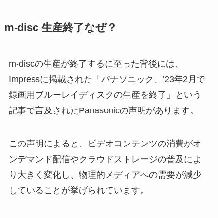
スパットシューズの取り扱い店舗
「ありあけハーバー 売ってる場
m-disc 生産終了なぜ？
は？東京靴流通センターやシュー
所」を探しているあなたへ！どこ
プラザで買えるの？
で購入できるかの詳細情報！
m-discの生産が終了するに至った背後には、
Impressに掲載された「パナソニック、’23年2月で
「ぼっちざろっく ウエハース 売
ダッフィーのぬいぐるみはどこで
ってる場所」を徹底解説！どこで
録画用ブルーレイディスクの生産を終了」という
買える？売り場はシー以外にもあ
買える？
るの？お店は予約できる？
記事で言及されたPanasonicの声明があります。
リゲインはどこで売ってる？もう
この声明によると、ビデオコンテンツの消費がオ
ウタマロクリーナーはどこで買え
売ってないの？リゲイントリプル
ンデマンド配信やクラウドストレージの普及によ
る？絶対に見つけたい方必見！
フォースってなに？
り大きく変化し、物理的メディアへの需要が減少
していることが挙げられています。
インド刺繍リボンはどこで売って