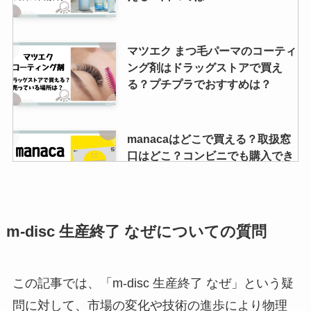
マツエク まつ毛パーマのコーティ
ング剤はドラッグストアで買え
る？プチプラでおすすめは？
manacaはどこで買える？取扱窓
口はどこ？コンビニでも購入でき
る？
常備浴はドラッグストアで売って
m-disc 生産終了 なぜについての質問
る？どこで買える？効果はある
の？
この記事では、「m-disc 生産終了 なぜ」という疑
問に対して、市場の変化や技術の進歩により物理