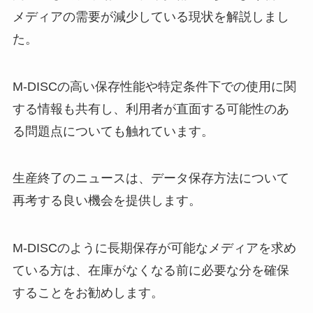
窓の断熱ボードはホームセンター
メディアの需要が減少している現状を解説しまし
や100均で売ってる？ホームセン
ターで買える断熱材は何がある？
た。
M-DISCの高い保存性能や特定条件下での使用に関
ゴミ袋収納は100均のダイソーや
する情報も共有し、利用者が直面する可能性のあ
セリアで購入できる？レジ袋収納
もある？
る問題点についても触れています。
生産終了のニュースは、データ保存方法について
冬越し保温フィルムは100均で売
ってる？セリアやダイソーで冬越
再考する良い機会を提供します。
しビニールは買える？
M-DISCのように長期保存が可能なメディアを求め
ている方は、在庫がなくなる前に必要な分を確保
スマートレターはどこで買える？
ファミマやセブンイレブンで取り
することをお勧めします。
扱いされてる？サイズや料金につ