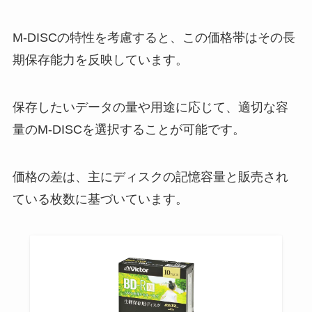
える？ドラッグストアやドンキで
は？
M-DISCの特性を考慮すると、この価格帯はその長
期保存能力を反映しています。
ダイソーでキャットタワーが500
円で買える？！自作で安く作れる
保存したいデータの量や用途に応じて、適切な容
の？100均アイテムでDIY！
量のM-DISCを選択することが可能です。
皇室カレンダーはどこで買える？
価格の差は、主にディスクの記憶容量と販売され
書店で購入できるの？ひどいやお
ている枚数に基づいています。
かしいって口コミはなぜ？
段ボールストッカーはカインズな
どのホームセンターに売ってる？
ニトリや無印、3coinsでも購入で