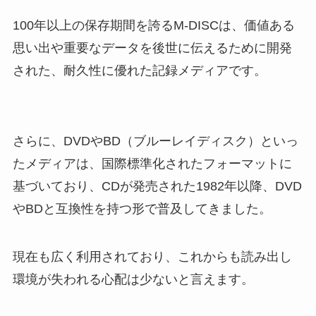
フェイスペイントはドンキや100
均（セリアやキャンドゥ）に売っ
100年以上の保存期間を誇るM-DISCは、価値ある
てる？落とし方や代用品などもご
思い出や重要なデータを後世に伝えるために開発
紹介！
された、耐久性に優れた記録メディアです。
フィンガースーツはどこで売って
る？amazonや楽天で購入でき
る？口コミは？
さらに、DVDやBD（ブルーレイディスク）といっ
たメディアは、国際標準化されたフォーマットに
コピー用紙はどこで売ってる？コ
基づいており、CDが発売された1982年以降、DVD
ンビニやドラッグストアで買え
やBDと互換性を持つ形で普及してきました。
る？どこが安い？
現在も広く利用されており、これからも読み出し
介護用エプロンはどこで売って
環境が失われる心配は少ないと言えます。
る？100均やドラッグストアにあ
る？