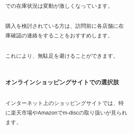
での在庫状況は変動が激しくなっています。
ダルバはどこで売ってる？ロフト
で買える？日本公式のショップは
購入を検討されている方は、訪問前に各店舗に在
あるの？
庫確認の連絡をすることをおすすめします。
ビオリスは販売終了？売ってない
これにより、無駄足を避けることができます。
の？その理由など大調査！
オンラインショッピングサイトでの選択肢
犬のエリザベスカラーは100均で
売ってる？代わりになるものは手
インターネット上のショッピングサイトでは、特
作りできる？
に楽天市場やAmazonでm-discの取り扱いが見られ
ます。
キールズ ブラーが廃盤の理由は？