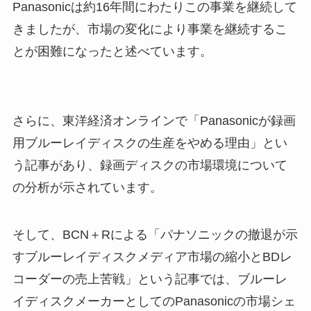
る？お得に買える方法や販売店を
Panasonicは約16年間にわたりこの事業を継続して
紹介
きましたが、市場の変化により事業を継続するこ
とが困難になったと述べています。
ポスターケースは100均で売って
る？どこで買える？ホームセンタ
ーで購入できる？
さらに、東洋経済オンラインで「Panasonicが録画
用ブルーレイディスクの生産をやめる理由」とい
う記事があり、録画ディスクの市場環境について
ケロリン桶はどこで買える？ロフ
トや東急ハンズに売ってる？木製
の分析が示されています。
や関西版があるってほんと？
そして、BCN＋Rによる「パナソニックの撤退が示
スマホ用望遠レンズはどこに売っ
すブルーレイディスクメディア市場の縮小とBDレ
てる？100均でも買える？
コーダーの売上苦戦」という記事では、ブルーレ
イディスクメーカーとしてのPanasonicの市場シェ