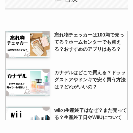
の効果や使い方などまとめて紹
介！
cancamの特別版はどこで買え
忘れ物チェッカーは100均で売っ
る？コンビニに売ってる？本屋で
てる？ホームセンターでも買え
予約できる？
る？おすすめのアプリはある？
ウメトラ兄弟は生産終了？体に悪
カナデルはどこで買える？ドラッ
いものなのか？いくらで売って
グストアやドンキで安く買う方法
る？など調査してみました！
は？どれがいいの？
dプログラムはどこで買える？ド
wiiの生産終了はなぜ？まだ売って
ンキやドラックストアで売って
る？生産終了日やWiiUについて
る？安く購入するなら？