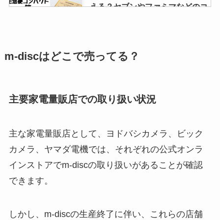
える？セブンやファミマなどのコ
ンビニに売ってる？
m-discはどこで売ってる？
ゆうパケットポストシールはどこ
で買える？ダイソーやローソンに
売ってる？値段は？？
主要家電量販店での取り扱い状況
ポケモンgoプラスが販売終了？な
ぜ？新型が出るの？ポケモンGO
主な家電量販店として、ヨドバシカメラ、ビック
プラス＋とは？
カメラ、ヤマダ電機では、それぞれの公式オンラ
インストアでm-discの取り扱いがあることが確認
できます。
資生堂のシンクロスキンが販売終
了？なぜ？もう買えないの？
しかし、m-discの生産終了に伴い、これらの店舗