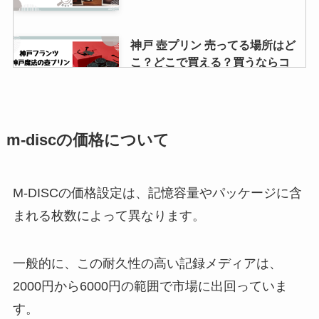
神戸 壺プリン 売ってる場所はど
こ？どこで買える？買うならコ
コ！販売店まとめ
眉毛脱色は薬局で売ってる？エピ
m-discの価格について
ラットの脱色クリームの価格は？
どこで買える？
M-DISCの価格設定は、記憶容量やパッケージに含
まれる枚数によって異なります。
キングヌーのグッズが買えな
い！？購入する方法や再販情報ま
とめ！
一般的に、この耐久性の高い記録メディアは、
2000円から6000円の範囲で市場に出回っていま
す。
カウブランドの化粧水はどこで買