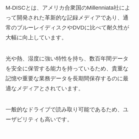
M-DISCとは、アメリカ合衆国のMillenniata社によ
って開発された革新的な記録メディアであり、通
ダッフィーのぬいぐるみはどこで
常のブルーレイディスクやDVDに比べて耐久性が
買える？売り場はシー以外にもあ
るの？お店は予約できる？
大幅に向上しています。
光や熱、湿度に強い特性を持ち、数百年間データ
わたあめ機はドンキで買える？ど
こで売ってるの？購入できる場所
を安全に保管する能力を持っているため、貴重な
は？
記憶や重要な業務データを長期間保存するのに最
適なメディアとされています。
染めqはどこに売ってる？ドンキ
やホームセンターで手軽に買え
一般的なドライブで読み取り可能であるため、ユ
る？
ーザビリティも高いです。