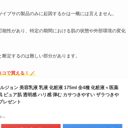
がイプサの製品のみに起因するかは一概には言えません。
可能性があり、特定の期間における肌の状態や外部環境の変化
と断定するのは難しい部分があります。
ココで買える！ ／
ルジョン 美容乳液 乳液 化粧液 175ml 全4種 化粧液＜医薬
肌 ピュア肌 透明感 ハリ感 弾む カサつきやすい ザラつきや
ト プレゼント
場調べ）