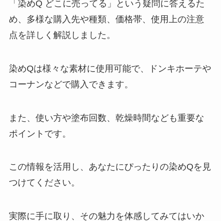
「染めQ どこに売ってる」という疑問に答えるた
る？
め、多様な購入先や種類、価格帯、使用上の注意
点を詳しく解説しました。
サンサンスポンジはどこで買え
る？無印やホームセンターに売っ
てる？
染めQは様々な素材に使用可能で、ドンキホーテや
コーナンなどで購入できます。
原宿ドッグ 業務スーパーで買え
また、使い方や塗布回数、乾燥時間なども重要な
る？入手先はどこ？
ポイントです。
この情報を活用し、あなたにぴったりの染めQを見
アタック泡スプレーは販売終了？
なぜ？落ちないって本当？除菌プ
つけてください。
ラスや口コミについても調査しま
した！
実際に手に取り、その魅力を体感してみてはいか