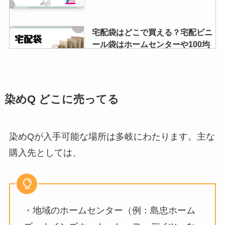
シューズバンドは無印に売って
宅配袋はどこで買える？宅配ビニ
る？100均でも買える？目立たな
ール袋はホームセンターや100均
い透明はダサいの？
で売ってる？
アイムミミのシェーディングが売
シェーバーオイル100均に売って
染めQ どこに売ってる
ってる場所は？どこで買える？
る？代用でベビーオイルやオリー
ブオイル使って大丈夫？
染めQが入手可能な場所は多岐にわたります。主な
購入先としては、
エルメスクリッパーの廃盤理由
肝ファインはどこで売ってる？コ
は？ダサいから？定価や買取価格
ンビニで買える？レビューや効果
を大調査！
について調査しました！
・地域のホームセンター（例：島忠ホーム
窓の断熱ボードはホームセンター
ダイソーのショルダーバッグ300