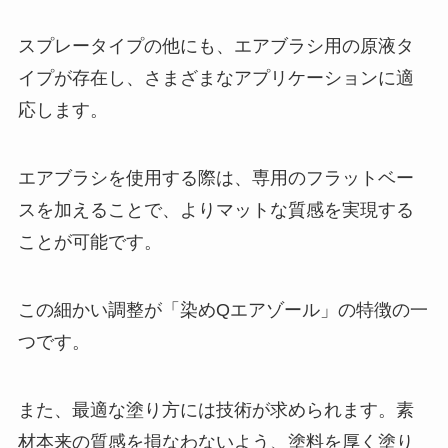
効果や口コミなど大調査！
スプレータイプの他にも、エアブラシ用の原液タ
イプが存在し、さまざまなアプリケーションに適
応します。
バルサ材はダイソーで買える？ホ
ームセンターで売ってる？
エアブラシを使用する際は、専用のフラットベー
スを加えることで、よりマットな質感を実現する
ことが可能です。
ピュアナチュラルシャンプーが生
産終了の理由とは？
この細かい調整が「染めQエアゾール」の特徴の一
つです。
リゲインはどこで売ってる？もう
売ってないの？リゲイントリプル
また、最適な塗り方には技術が求められます。素
フォースってなに？
材本来の質感を損なわないよう、塗料を厚く塗り