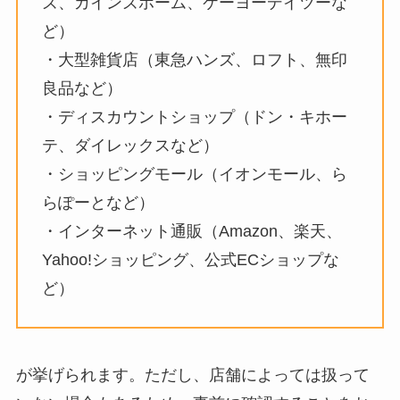
ズ、カインズホーム、ケーヨーデイツーな
や100均で売ってる？ホームセン
円がすごい！無印良品に似てる
ど）
ターで買える断熱材は何がある？
の？
・大型雑貨店（東急ハンズ、ロフト、無印
良品など）
ウメトラ兄弟は生産終了？体に悪
・ディスカウントショップ（ドン・キホー
いものなのか？いくらで売って
テ、ダイレックスなど）
る？など調査してみました！
・ショッピングモール（イオンモール、ら
らぽーとなど）
サイコロキャラメル 売ってる場所
・インターネット通販（Amazon、楽天、
の販売情報！どこで購入できる？
Yahoo!ショッピング、公式ECショップな
ど）
白バラコーヒー 売ってる場所：関
東から関西まで、店舗とネットで
が挙げられます。ただし、店舗によっては扱って
の購入方法