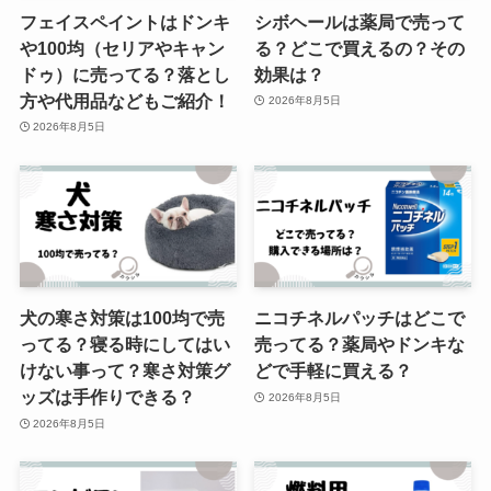
ペパリッジファームはどこで売っ
フェイスペイントはドンキ
シボヘールは薬局で売って
てる？コストコやカルディで買え
や100均（セリアやキャン
る？どこで買えるの？その
る？
ドゥ）に売ってる？落とし
効果は？
方や代用品などもご紹介！
2026年8月5日
2026年8月5日
犬の寒さ対策は100均で売
ニコチネルパッチはどこで
ってる？寝る時にしてはい
売ってる？薬局やドンキな
けない事って？寒さ対策グ
どで手軽に買える？
ッズは手作りできる？
2026年8月5日
2026年8月5日