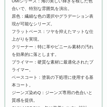
UMIシリーズ：海の美しい輝きを模した色
アセトンはどこで買える？売って
いる場所や価格帯など調べてみ
合いで、特別な雰囲気を演出。
た！
原色：繊細な色の選択やグラデーション表
現が可能なシリーズ。
フラットベース：ツヤを抑えたマットな仕
イプサはどこで買える？ドラッグ
ストアで売ってる？評判悪いって
上がりを実現。
ほんと？
クリーナー：特に革やビニール素材の汚れ
を効果的に落とします。
プライマー：硬質な素材に最適化されたプ
可愛いクオカードはどこで買え
る？コンビニで売ってる？プレゼ
ライマー。
ント用や限定デザインがあるの？
ベースコート：塗装の下処理に使用する基
本コート。
ジーンズ染めQ：ジーンズ専用の色合いと
オルビスはどこで買えるか知恵
袋！マツキヨの店頭で買える？取
質感を提供。
扱店は？ドラッグストアで売って