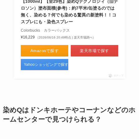
【1000ml】【全29色】染めQテクノロジィ（旧テ
ロソン）塗布面積(参考)：約7平米/缶塗るのでは
無く、染める？何でも染める驚異の新塗料！！コ
スプレにも・染色スプレー
Colorbucks カラーバックス
¥16,229
（2026/06/16 20:49時点 | 楽天市場調べ）
Amazonで探す
楽天市場で探す
Yahooショッピングで探す
ポチップ
染めQはドンキホーテやコーナンなどのホ
ームセンターで見つけられる？