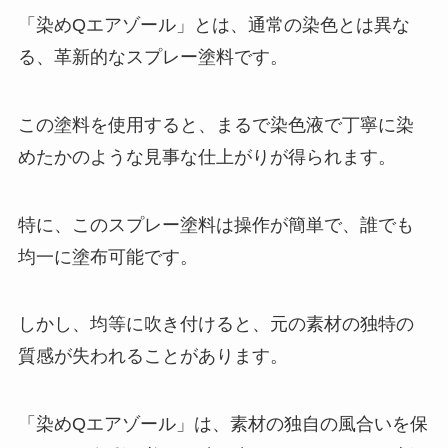
「染めQエアゾール」とは、通常の染色とは異な
る、革新的なスプレー塗料です。
フラワーギフト券はどこで買え
る？使えるお店は？お悔やみにも
使えるの？
この塗料を使用すると、まるで染色液で丁寧に染
めたかのような見事な仕上がりが得られます。
ネックレスチェーンのみを売って
る場所は？百均やドンキで買え
特に、このスプレー塗料は操作が簡単で、誰でも
る？おすすめのブランドは？
均一に塗布可能です。
マツエクの束感はコーティング？
しかし、均等に吹き付けると、元の素材の独特の
市販で売ってる？プチプラのおす
質感が失われることがあります。
すめは？
「染めQエアゾール」は、素材の独自の風合いを保