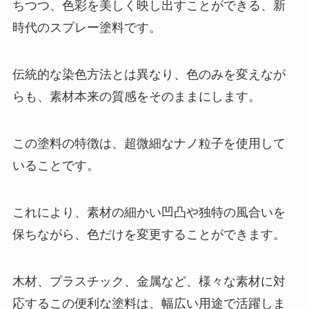
鍵盤ハーモニカの吹き口は100均
ちつつ、色彩を美しく映し出すことができる、新
で販売してる？取り扱ってる店
時代のスプレー塗料です。
は？
伝統的な染色方法とは異なり、色のみを変えなが
可愛いクオカードはどこで買え
らも、素材本来の質感をそのままにします。
る？コンビニで売ってる？プレゼ
ント用や限定デザインがあるの？
この塗料の特徴は、超微細なナノ粒子を使用して
いることです。
ダイソーにドーナツ型は売ってな
い？100均のセリアで買える？シ
リコン製はオーブンで使えるの？
これにより、素材の細かい凹凸や独特の風合いを
保ちながら、色だけを変更することができます。
ペクチンの代用は何でできる？ゼ
ラチンやクエン酸？ペクチンの作
木材、プラスチック、金属など、様々な素材に対
り方は？
応するこの便利な塗料は、幅広い用途で活躍しま