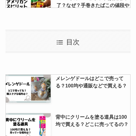
了？なぜ？手巻きたばこの値段や
通販で購入できるのか？調べてみ
ました！
ダイソーのショルダーバッグ300
目次
円がすごい！無印良品に似てる
の？
miumiuの香水はどこで買える？
メレンゲドールはどこで売って
店舗一覧や人気順など大調査しま
る？100均や通販などで買える？
した！
ケーキフィルムは100均で買え
背中にクリームを塗る道具は100
る？どこに売ってる？入手方法ま
均で買える？どこに売ってるの？
とめ