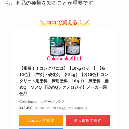
も、商品の種類を知ることが重要です。
＼ ココで買える！ ／
【密着！！コンクリには】【10kgセット】【各
10色】（主剤・硬化剤 各5kg）【各10色】コン
クリート用塗料 床用塗料 10キロ 床塗料 染
めQ ソメQ 【染めQテクノロジィ】メーカー調
色品
Colorbucks カラーバックス
¥42,490
（2026/06/16 20:49時点 | 楽天市場調べ）
Amazonで探す
楽天市場で探す