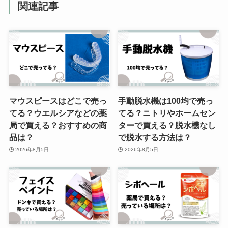
関連記事
ニベアの限定缶はどこで買える？
マツキヨに売ってる？2024年版は
どんなの？
タトゥーシールが売ってる場所
マウスピースはどこで売っ
手動脱水機は100均で売っ
は？ダイソーやドンキなどで買え
てる？ウエルシアなどの薬
てる？ニトリやホームセン
る？
局で買える？おすすめの商
ターで買える？脱水機なし
品は？
で脱水する方法は？
2026年8月5日
2026年8月5日
iphone有線イヤホンの純正はどこ
で買える？コンビニでも売って
る？値段は？