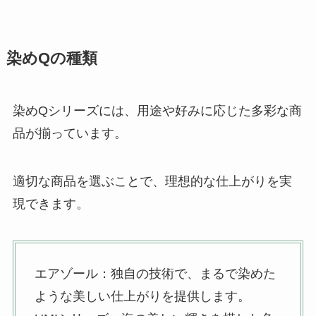
白足袋はユニクロで売ってる？白
染めQの種類
足袋購入先ガイド！
染めQシリーズには、用途や好みに応じた多彩な商
品が揃っています。
温感クリームはドラッグストアの
ウエルシアやマツキヨで売って
る？冷え性に効果あるの？
適切な商品を選ぶことで、理想的な仕上がりを実
現できます。
エンビロンはどこで買える？購入
のみの場合や安く買う方法はある
の？
エアゾール：独自の技術で、まるで染めた
ような美しい仕上がりを提供します。