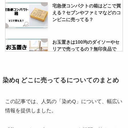
宅急便コンパクトの箱はどこで買
える？セブンやファミマなどのコ
ンビニに売ってる？
お玉置きは100均のダイソーやセ
リアで売ってるの？無印良品で
は？
クロネコ袋はどこで買える？コン
染めq どこに売ってるについてのまとめ
ビニに売ってる？送料や梱包して
くれるサービスについて調査しま
した！
この記事では、人気の「染めQ」について、幅広い
情報を提供しました。
トランサミンが製造中止？理由
は？品薄なのはなぜ？供給再開す