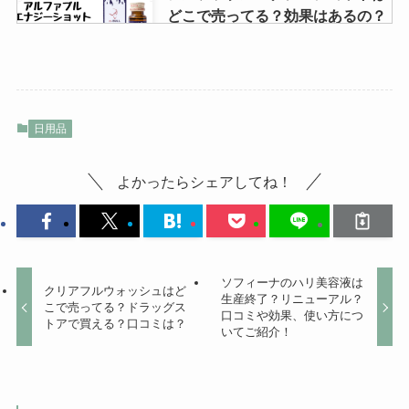
どこで売ってる？効果はあるの？
口コミは？
iniのグッズはどこで買える？ポッ
日用品
プアップストアやアニメイトに売
ってる？ツアーグッズの購入方法
は？
よかったらシェアしてね！
アタック泡スプレーは販売終了？
なぜ？落ちないって本当？除菌プ
ラスや口コミについても調査しま
ソフィーナのハリ美容液は
クリアフルウォッシュはど
した！
生産終了？リニューアル？
こで売ってる？ドラッグス
口コミや効果、使い方につ
トアで買える？口コミは？
いてご紹介！
スマホ用望遠レンズはどこに売っ
てる？100均でも買える？