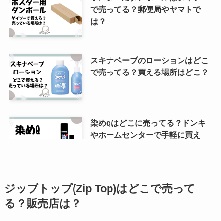
てる？100均でも買える？
で売ってる？郵便局やヤマトで
は？
日本代表ユニフォームはどこで買
スキナベーブのローションはどこ
える？名前入れは出来るの？グッ
で売ってる？買える場所はどこ？
ズは当日試合会場で売ってる？
トランサミンが製造中止？理由
染めqはどこに売ってる？ドンキ
は？品薄なのはなぜ？供給再開す
やホームセンターで手軽に買え
る？
る？
レノアハピネスは廃盤？なぜ？そ
グッチエンヴィの廃盤の理由は？
ジップトップ(Zip Top)はどこで売って
の理由や口コミなど大調査！
似た香りの香水はある？新品を手
る？販売店は？
に入れるには？