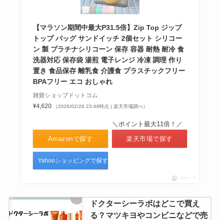
【マラソン期間中最大P31.5倍】Zip Top ジップ
トップ バッグ サンドイッチ 2個セット シリコー
ン 製 プラチナシリコーン 保存 容器 耐熱 耐冷 食
洗器対応 保存袋 湯煎 電子レンジ 冷凍 調理 作り
置き 食品保存 離乳食 介護食 プラスチックフリー
BPAフリー エコ おしゃれ
雑貨ショップドットコム
¥4,620
（2026/02/26 23:49時点 | 楽天市場調べ）
＼ポイント最大11倍！／
Amazonで探す
楽天市場で探す
Yahooショッピングで探す
ポチップ
ドクターシーラボはどこで買え
る？マツキヨやコンビニなどで売