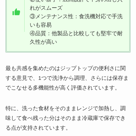
由は？
れがスムーズ
③メンテナンス性：食洗機対応で手洗
いも容易
黒糖ドーナツ棒 売ってる場所 ど
④品質：他製品と比較しても堅牢で耐
こで買えるの？コストコやコンビ
久性が高い
ニなど、購入先紹介！
メープルマニアの店舗は大阪にあ
最も共感を集めたのはジップトップの便利さに関
るの？どこで買える？口コミは？
する意見で、1つで洗浄から調理、さらには保存ま
でこなせる多機能性が高く評価されています。
特に、洗った食材をそのままレンジで加熱し、調
味して食べ残った分はそのまま冷蔵庫で保存でき
る点が支持されています。