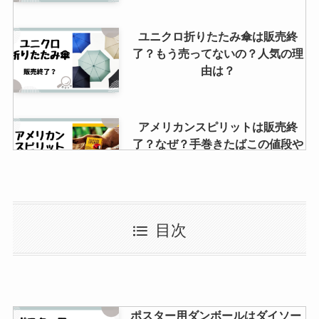
ユニクロ折りたたみ傘は販売終
了？もう売ってないの？人気の理
由は？
アメリカンスピリットは販売終
了？なぜ？手巻きたばこの値段や
通販で購入できるのか？調べてみ
ました！
ミニレターはどこで買える？コン
目次
ビニで売ってる？値段や厚みにつ
いて調査しました！
スマホ用望遠レンズはどこに売っ
ポスター用ダンボールはダイソー