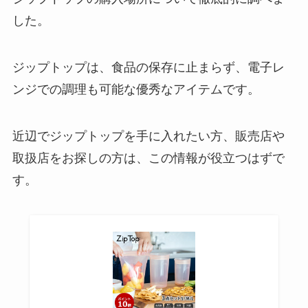
した。
桔梗湯はどこで買える？販売中止
で売ってないの？市販と処方での
違いは？
ジップトップは、食品の保存に止まらず、電子レ
ンジでの調理も可能な優秀なアイテムです。
セレスタミン販売中止の理由は？
ステロイドの強さや代替え品にな
近辺でジップトップを手に入れたい方、販売店や
る市販薬はあるのか？調査しまし
取扱店をお探しの方は、この情報が役立つはずで
た！
す。
メレンゲドールはどこで売って
る？100均や通販などで買える？
ピチットシートはどこで買える？