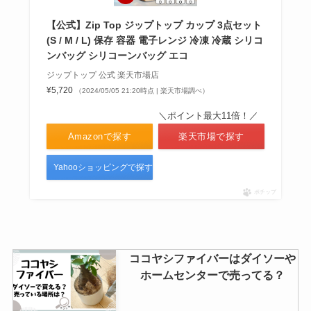
ホームセンターや業務スーパーに
売ってる？
【公式】Zip Top ジップトップ カップ 3点セット
(S / M / L) 保存 容器 電子レンジ 冷凍 冷蔵 シリコ
ンバッグ シリコーンバッグ エコ
ジップトップはどこで売ってる？
ジップトップ 公式 楽天市場店
購入できる場所は？口コミなど紹
¥5,720
（2024/05/05 21:20時点 | 楽天市場調べ）
介！
＼ポイント最大11倍！／
Amazonで探す
楽天市場で探す
犬の寒さ対策は100均で売って
Yahooショッピングで探す
る？寝る時にしてはいけない事っ
ポチップ
て？寒さ対策グッズは手作りでき
る？
ガラスピアスを売ってる場所は？
ココヤシファイバーはダイソーや
どこで買える？選び方など大調
ホームセンターで売ってる？
査！