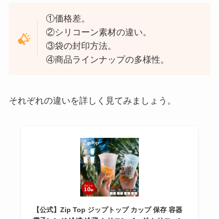
シートベルトキャンセラーは100
均で売ってる？カインズや楽天で
①価格差。
は？販売禁止なの？
②シリコーン素材の違い。
③袋の封印方法。
④商品ラインナップの多様性。
ペクチンの代用は何でできる？ゼ
ラチンやクエン酸？ペクチンの作
り方は？
それぞれの違いを詳しく見てみましょう。
スキンコットンのハンドクリーム
はどこに売ってる？
和の極みは販売終了なの？その理
由は？ドッグフードの口コミや代
替品について
【公式】Zip Top ジップトップ カップ 保存 容器