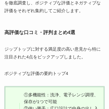
を徹底調査し、ポジティブな評価とネガティブな
アタック抗菌exは販売終了？な
評価をそれぞれ集約してご紹介します。
ぜ？その理由と口コミについて大
調査
高評価な口コミ・評判まとめ4選
ジガーカップは100均で買える？
ドンキやニトリ等どこに売って
ジップトップに対する満足度の高い意見から特に
る？
注目された4点をピックアップしました。
チョコレートフォンデュの機械は
ポジティブな評価の要約トップ4
ドンキで買える？自宅で楽しみた
い！
①多機能性：洗浄、電子レンジ調理、
ユニクロ折りたたみ傘は販売終
保存が1つで可能
了？もう売ってないの？人気の理
②使い勝手：広口設計で中身の出し入