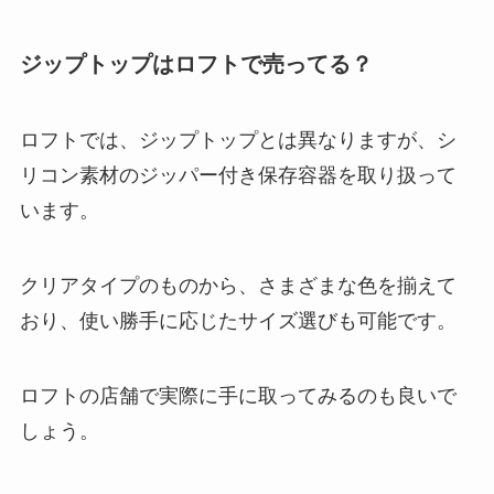
口はどこ？コンビニでも購入でき
る？
ジップトップはロフトで売ってる？
レスカメガネの取扱店は？Lesca
ロフトでは、ジップトップとは異なりますが、シ
は店舗で購入できる？芸能人にも
リコン素材のジッパー付き保存容器を取り扱って
人気があるの？
います。
ピュアナチュラルシャンプーが生
クリアタイプのものから、さまざまな色を揃えて
産終了の理由とは？
おり、使い勝手に応じたサイズ選びも可能です。
ロフトの店舗で実際に手に取ってみるのも良いで
しょう。