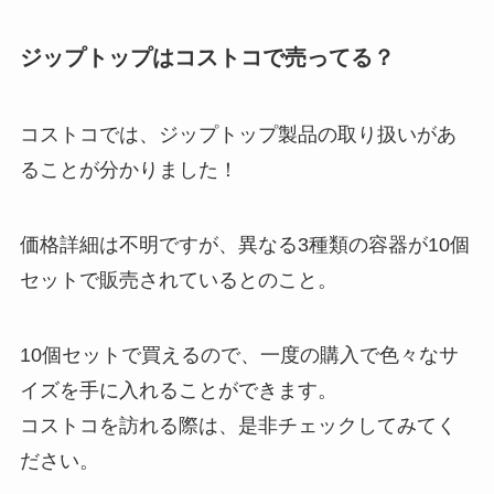
ジップトップはコストコで売ってる？
ダイアンボヌールはどこで買え
カンナロゼはドンキに売ってる？
る？もう売ってないの？
どこで買える？購入できる場所
は？
コストコでは、ジップトップ製品の取り扱いがあ
ることが分かりました！
マウスピースはドンキホーテで買
ヤモリグリップ ダイソーのどの売
える？どこに売ってるの？
り場で見つかる？
価格詳細は不明ですが、異なる3種類の容器が10個
セットで販売されているとのこと。
dプログラムはどこで買える？ド
10個セットで買えるので、一度の購入で色々なサ
ンキやドラックストアで売って
イズを手に入れることができます。
る？安く購入するなら？
コストコを訪れる際は、是非チェックしてみてく
ださい。
manacaはどこで買える？取扱窓